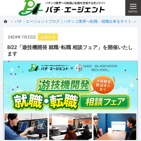
遊技機メーカーの求人多数！パチンコ業界で好待遇の職場をお探しなら当サイトへ。
利用者完全無料！パチンコ業界で好待遇の職場をお探しします
ホーム
パチ・エージェントブログ｜パチンコ業界へ転職・就職出来るサイト
ホーム
パチ・エージェントブログ｜パチンコ業界へ転職・就職出来るサイト
2020年7月22日
お知らせ
8/22「遊技機開発 就職･転職 相談フェア」を開催いたし
ます