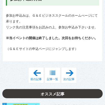
参加お申込みは、Ｇ＆Ｅビジネススクールのホームぺージにて
承ります。
リンク先の注意事項をお読みの上、参加お申込み下さいませ。
※当イベントの開催は終了しました。次回をお待ちください。
（Ｇ＆Ｅサイトの申込ページにジャンプします）
「
「
オ
パ
ン
チ
前の記事
記事一覧
次の記事
ラ
ン
イ
コ
ン
業
面
界
オススメ記事
談
就
を
職
実
･
施
転