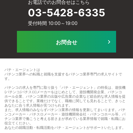
お電話でのお問合せはこちら
ー
03-5428-6335
ー
受付時間 10:00～19:00
ル
ビ
お問合せ
に
ス
パチ・エージェントは
パチンコ業界への転職と就職を支援するパチンコ業界専門の求人サイト
で
す。
て
パチンコの求人を専門に取り扱う「パチ・エージェント」の特長は、遊技機
]
(パチンコ/パチスロ)メーカーをはじめとして、遊技機開発企業、パチンコ
ホール企業、パチンコ業界の出版や広告業の企業など総合的な求人情報を提
供できることです。業種だけでなく、職種に関しても見れることで、きっと
]
あなたに合う求人情報が見つけられます。
また、求人情報のみならずパチンコ業界の情報を更新してまいります。パチ
ンコメーカー・パチスロメーカー・遊技機開発会社・パチンコホール等、パ
チンコ業界で働こうと考える皆さまが求めている業界情報で就職・転職にお
役立てください。
あなたの就職活動・転職活動をパチ・エージェントがサポートいたします。