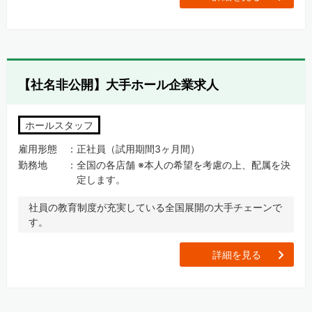
【社名非公開】大手ホール企業求人
ホールスタッフ
雇用形態
正社員（試用期間3ヶ月間）
勤務地
全国の各店舗 ※本人の希望を考慮の上、配属を決
定します。
社員の教育制度が充実している全国展開の大手チェーンで
す。
[
詳細を見る