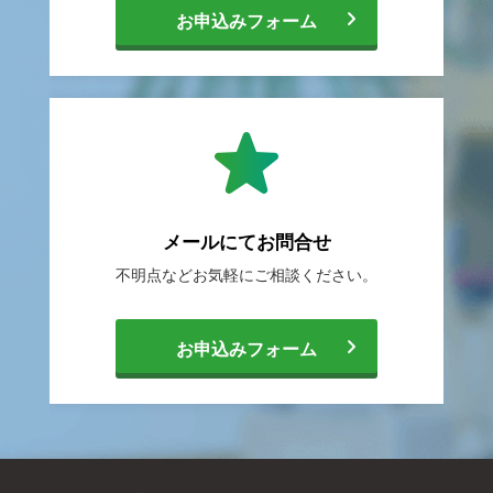
[
お申込みフォーム
転
職
メールにて
お問合せ
不明点などお気軽に
ご相談ください。
相
[
お申込みフォーム
談
メ
サ