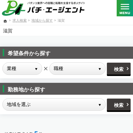
SANKYO･フィールズ･京楽産業.･大一商会･ニューギン･藤商事が共同出資する総合人材サービス
パチンコメーカー、パチスロメーカーをはじめとするパチンコ業界への転職と就職を支援する求人
求人検索
地域から探す
滋賀
ホーム
滋賀
希望条件から探す
勤務地から探す