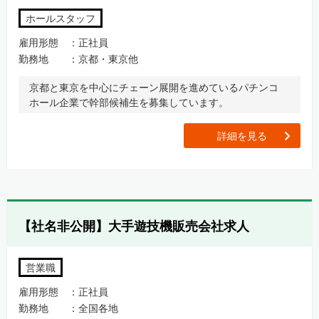
ホールスタッフ
雇用形態
正社員
勤務地
京都・東京他
京都と東京を中心にチェーン展開を進めているパチンコ
ホール企業で幹部候補生を募集しています。
[
詳細を見る
【社名非公開】大手遊技機販売会社求人
営業職
雇用形態
正社員
勤務地
全国各地