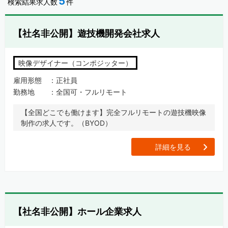
5
検索結果求人数
件
【社名非公開】遊技機開発会社求人
映像デザイナー（コンポジッター）
雇用形態
正社員
勤務地
全国可・フルリモート
【全国どこでも働けます】完全フルリモートの遊技機映像
制作の求人です。（BYOD）
[
詳細を見る
【社名非公開】ホール企業求人