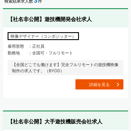
3
検索結果求人数
件
【社名非公開】遊技機開発会社求人
映像デザイナー（コンポジッター）
雇用形態
正社員
勤務地
全国可・フルリモート
【全国どこでも働けます】完全フルリモートの遊技機映像
制作の求人です。（BYOD）
[
詳細を見る
【社名非公開】大手遊技機販売会社求人