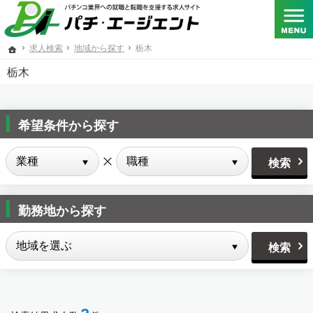
SANKYO･フィールズ･京楽産業.･大一商会･ニューギン･藤商事が共同出資する総合人材サービス
パチンコメーカー、パチスロメーカーをはじめとするパチンコ業界への転職と就職を支援する求人
求人検索
地域から探す
栃木
ホーム
栃木
希望条件から探す
勤務地から探す