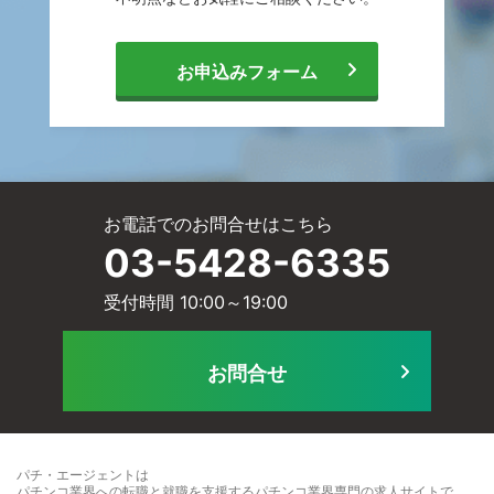
相
[
お申込みフォーム
談
メ
サ
お電話でのお問合せはこちら
ー
03-5428-6335
ー
受付時間 10:00～19:00
ル
ビ
お問合せ
に
ス
パチ・エージェントは
パチンコ業界への転職と就職を支援するパチンコ業界専門の求人サイト
で