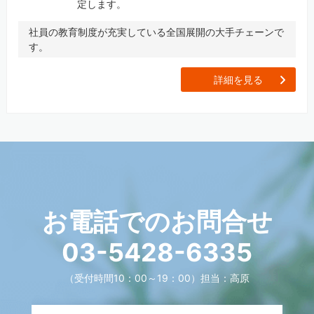
定します。
社員の教育制度が充実している全国展開の大手チェーンで
す。
[
詳細を見る
お電話でのお問合せ
03-5428-6335
（受付時間10：00～19：00）
担当：高原