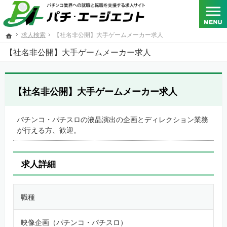
SANKYO･フィールズ･京楽産業.･大一商会･ニューギン･藤商事が共同出資する総合人材サービス
パチンコメーカー、パチスロメーカーをはじめとするパチンコ業界への転職と就職を支援する求人
求人検索
【社名非公開】大手ゲームメーカー求人
ホーム
【社名非公開】大手ゲームメーカー求人
【社名非公開】大手ゲームメーカー求人
パチンコ・パチスロの液晶演出の企画とディレクション業務
が行える方、歓迎。
求人詳細
職種
映像企画（パチンコ・パチスロ）