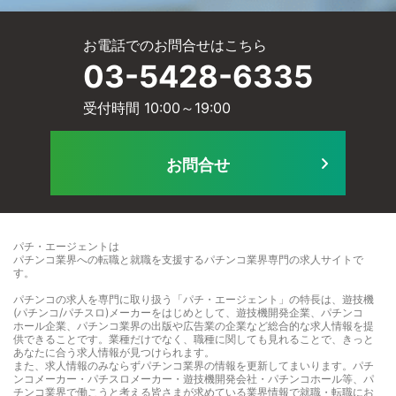
サ
お電話でのお問合せはこちら
ー
03-5428-6335
ー
受付時間 10:00～19:00
ル
ビ
お問合せ
に
ス
パチ・エージェントは
パチンコ業界への転職と就職を支援するパチンコ業界専門の求人サイト
で
す。
て
パチンコの求人を専門に取り扱う「パチ・エージェント」の特長は、遊技機
]
(パチンコ/パチスロ)メーカーをはじめとして、遊技機開発企業、パチンコ
ホール企業、パチンコ業界の出版や広告業の企業など総合的な求人情報を提
供できることです。業種だけでなく、職種に関しても見れることで、きっと
]
あなたに合う求人情報が見つけられます。
また、求人情報のみならずパチンコ業界の情報を更新してまいります。パチ
ンコメーカー・パチスロメーカー・遊技機開発会社・パチンコホール等、パ
チンコ業界で働こうと考える皆さまが求めている業界情報で就職・転職にお