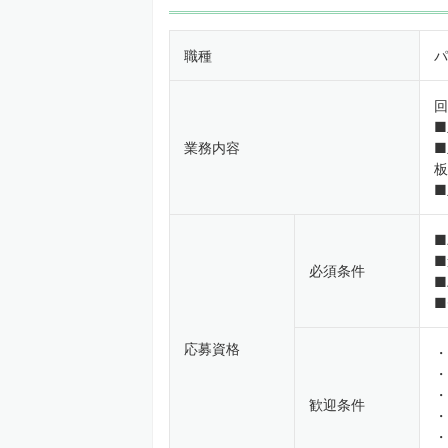
職種
パ
回
■
業務内容
■
板
■
■
■
必須条件
■
■
応募資格
・
・
・
歓迎条件
・
・