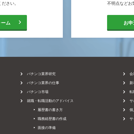
ください。
不明点などお
[
ォーム
お申
メ
ー
パチンコ業界研究
会
パチンコ業界の仕事
新
パチンコ市場
転
ル
就職・転職活動のアドバイス
サ
履歴書の書き方
個
に
職務経歴書の作成
サ
面接の準備