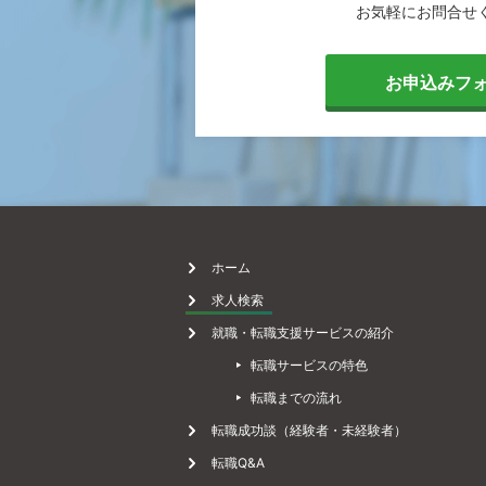
お気軽に
お問合せ
[
お申込みフ
転
職
ホーム
求人検索
就職・転職支援サービスの紹介
相
転職サービスの特色
転職までの流れ
談
転職成功談（経験者・未経験者）
転職Q&A