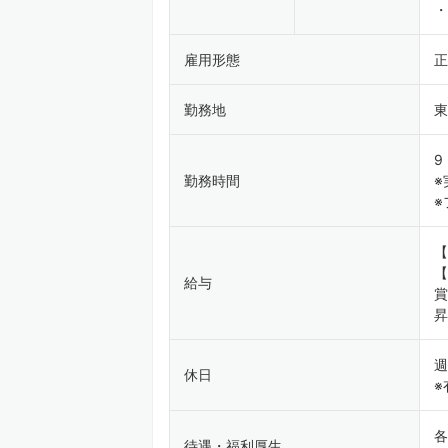
・
雇用形態
正
勤務地
東
9
勤務時間
※
※
【
【
給与
賞
昇
週
休日
※
各
待遇・福利厚生