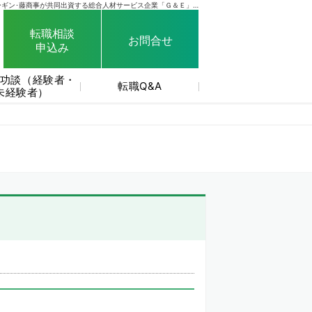
SANKYO･フィールズ･京楽産業.･大一商会･ニューギン･藤商事が共同出資する総合人材サービス企業「Ｇ＆Ｅ」がサイト運営しています。
転職相談
お問合せ
申込み
功談（経験者・
転職Q&A
未経験者）