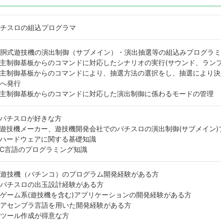
チスロの組込プログラマ
胴式遊技機の演出制御（サブメイン）・演出抽選等の組込みプログラミ
主制御基板からのコマンドに対応したシナリオの実行(サウンド、ランプ
主制御基板からのコマンドにより、抽選方法の選択をし、抽選により決
へ発行
主制御基板からのコマンドに対応した演出制御に係わるモードの管理
パチスロが好きな方
遊技機メーカー、遊技機開発会社でのパチスロの演出制御(サブメイン)
ハードウェアに関する基礎知識
C言語のプログラミング知識
遊技機（パチンコ）のプログラム開発経験がある方
パチスロの出玉設計経験がある方
ゲーム系(遊技機を含む)アプリケーションの開発経験がある方
アセンブラ言語を用いた開発経験がある方
ツール作成が得意な方