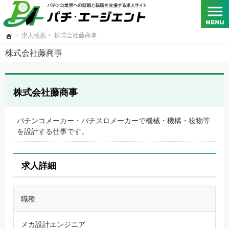
SANKYO･フィールズ･京楽産業.･大一商会･ニューギン･藤商事が共同出資する総合人材サービス
パチンコメーカー、パチスロメーカーをはじめとするパチンコ業界への転職と就職を支援する求人
求人検索
株式会社藤商事
ホーム
株式会社藤商事
株式会社藤商事
パチンコメーカー・パチスロメーカーで機械・機構・役物等
を設計する仕事です。
求人詳細
職種
メカ設計エンジニア