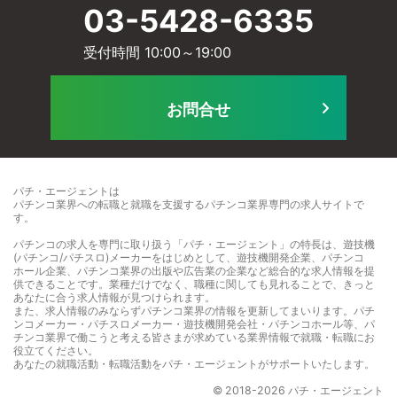
ー
03-5428-6335
ー
受付時間 10:00～19:00
ル
ビ
お問合せ
に
ス
パチ・エージェントは
パチンコ業界への転職と就職を支援するパチンコ業界専門の求人サイト
で
す。
て
パチンコの求人を専門に取り扱う「パチ・エージェント」の特長は、遊技機
]
(パチンコ/パチスロ)メーカーをはじめとして、遊技機開発企業、パチンコ
ホール企業、パチンコ業界の出版や広告業の企業など総合的な求人情報を提
供できることです。業種だけでなく、職種に関しても見れることで、きっと
]
あなたに合う求人情報が見つけられます。
また、求人情報のみならずパチンコ業界の情報を更新してまいります。パチ
ンコメーカー・パチスロメーカー・遊技機開発会社・パチンコホール等、パ
チンコ業界で働こうと考える皆さまが求めている業界情報で就職・転職にお
役立てください。
あなたの就職活動・転職活動をパチ・エージェントがサポートいたします。
© 2018-2026 パチ・エージェント