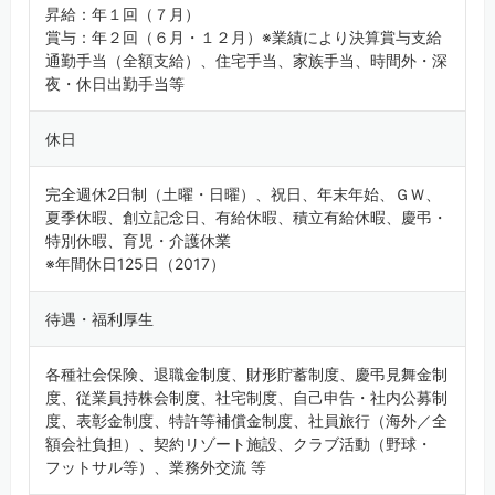
昇給：年１回（７月）
賞与：年２回（６月・１２月）※業績により決算賞与支給
通勤手当（全額支給）、住宅手当、家族手当、時間外・深
夜・休日出勤手当等
休日
完全週休2日制（土曜・日曜）、祝日、年末年始、ＧＷ、
夏季休暇、創立記念日、有給休暇、積立有給休暇、慶弔・
特別休暇、育児・介護休業
※年間休日125日（2017）
待遇・福利厚生
各種社会保険、退職金制度、財形貯蓄制度、慶弔見舞金制
度、従業員持株会制度、社宅制度、自己申告・社内公募制
度、表彰金制度、特許等補償金制度、社員旅行（海外／全
額会社負担）、契約リゾート施設、クラブ活動（野球・
フットサル等）、業務外交流 等