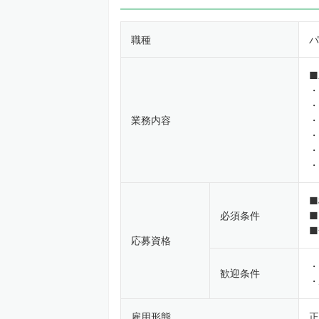
職種
パ
■
・
・
業務内容
・
・
・
・
■
必須条件
■
■
応募資格
・
歓迎条件
・
雇用形態
正