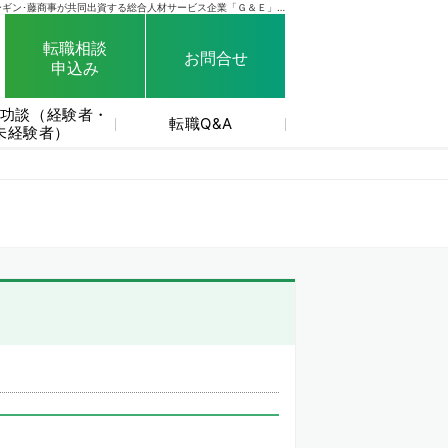
SANKYO･フィールズ･京楽産業.･大一商会･ニューギン･藤商事が共同出資する総合人材サービス企業「Ｇ＆Ｅ」がサイト運営しています。
転職相談
お問合せ
申込み
功談（経験者・
転職Q&A
未経験者）
。