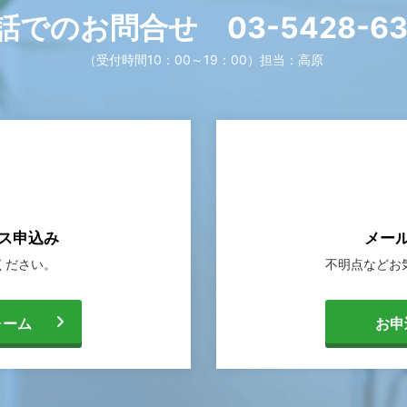
話でのお問合せ
03-5428-6
（受付時間10：00～19：00）
担当：高原
ス申込み
メー
ください。
不明点などお
[
ォーム
お申
メ