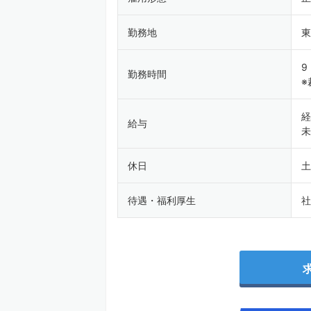
勤務地
東
9
勤務時間
※
経
給与
未
休日
土
待遇・福利厚生
社