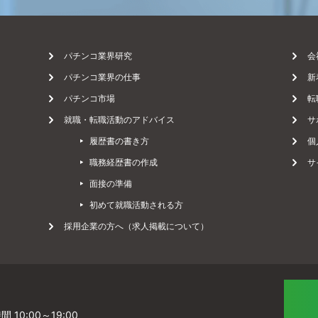
ー
パチンコ業界研究
会
パチンコ業界の仕事
新
パチンコ市場
転
ル
就職・転職活動のアドバイス
サ
履歴書の書き方
個
に
職務経歴書の作成
サ
面接の準備
初めて就職活動される方
て
採用企業の方へ（求人掲載について）
]
 10:00～19:00