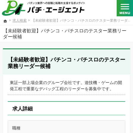
SANKYO･フィールズ･京楽産業.･大一商会･ニューギン･藤商事が共同出資する総合人材サービス
パチンコメーカー、パチスロメーカーをはじめとするパチンコ業界への転職と就職を支援する求人
求人検索
【未経験者歓迎】パチンコ・パチスロのテスター業務リーダー候補
ホーム
【未経験者歓迎】パチンコ・パチスロのテスター業務リー
ダー候補
【未経験者歓迎】パチンコ・パチスロのテスター
業務リーダー候補
東証一部上場企業のグループ会社です。遊技機・ゲームの開
発工程で重要なデバッグ工程のリーダーを募集中です。
求人詳細
職種