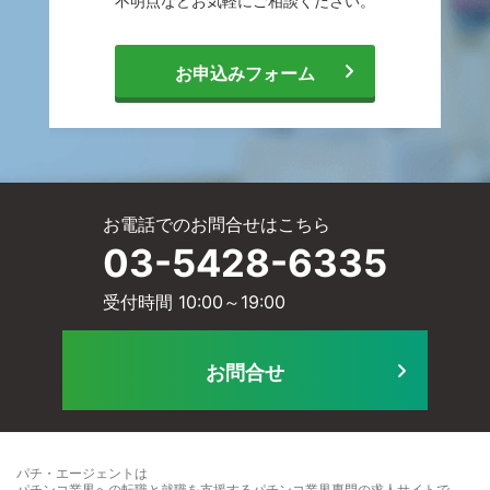
不明点などお気軽に
ご相談ください。
相
[
お申込みフォーム
談
メ
サ
お電話でのお問合せはこちら
ー
03-5428-6335
ー
受付時間 10:00～19:00
ル
ビ
お問合せ
に
ス
パチ・エージェントは
パチンコ業界への転職と就職を支援するパチンコ業界専門の求人サイト
で