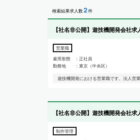
2
検索結果求人数
件
【社名非公開】遊技機開発会社求
営業職
雇用形態
正社員
勤務地
東京（中央区）
遊技機開発における営業職です。法人営
【社名非公開】遊技機開発会社求
制作管理