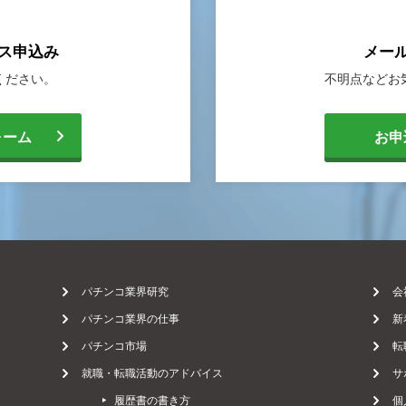
ス申込み
メー
ください。
不明点などお
[
ォーム
お申
メ
ー
パチンコ業界研究
会
パチンコ業界の仕事
新
パチンコ市場
転
ル
就職・転職活動のアドバイス
サ
履歴書の書き方
個