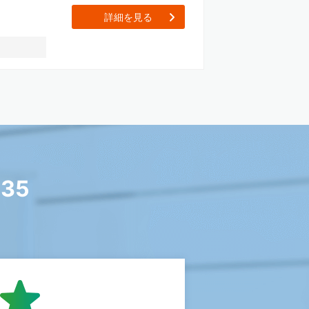
[【社名非公開】遊技機開
詳細を見る
335