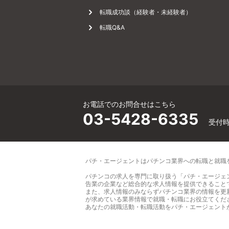
談
転職成功談（経験者・未経験者）
転職Q&A
サ
ー
お電話でのお問合せはこちら
03-5428-6335
受付時間
ビ
パチ・エージェントは
パチンコ業界への転職と就職
パチンコの求人を専門に取り扱う「パチ・エージェ
ス
告業の企業など総合的な求人情報を提供できること
また、求人情報のみならずパチンコ業界の情報を更
が求めている業界情報で就職・転職にお役立てくだ
あなたの就職活動・転職活動をパチ・エージェント
]