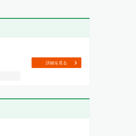
[【社名非公開】遊技機開
詳細を見る