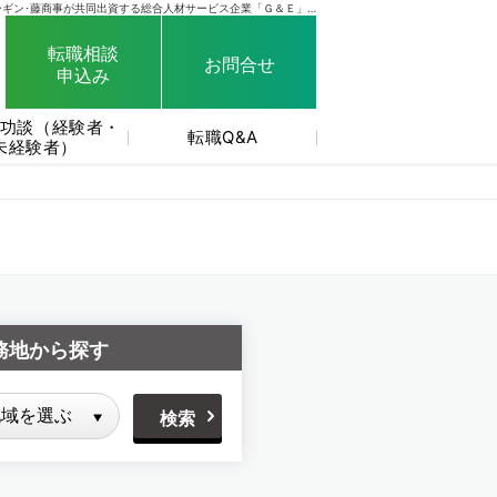
SANKYO･フィールズ･京楽産業.･大一商会･ニューギン･藤商事が共同出資する総合人材サービス企業「Ｇ＆Ｅ」がサイト運営しています。
転職相談
お問合せ
申込み
功談（経験者・
転職Q&A
未経験者）
務地から探す