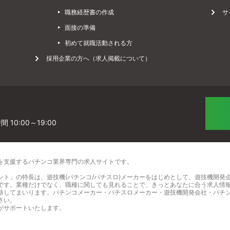
に
職務経歴書の作成
サ
面接の準備
初めて就職活動される方
て
採用企業の方へ（求人掲載について）
]
 10:00～19:00
を支援するパチンコ業界専門の求人サイト
です。
ント」の特長は、遊技機(パチンコ/パチスロ)メーカーをはじめとして、遊技機開発
です。業種だけでなく、職種に関しても見れることで、きっとあなたに合う求人情
新してまいります。パチンコメーカー・パチスロメーカー・遊技機開発会社・パチ
さい。
がサポートいたします。