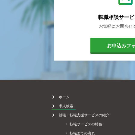
転職相談
サービ
お気軽に
お問合せ
[
お申込みフ
転
職
ホーム
求人検索
就職・転職支援サービスの紹介
相
転職サービスの特色
転職までの流れ