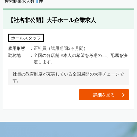
1
検索結果求人数
件
【社名非公開】大手ホール企業求人
ホールスタッフ
雇用形態
正社員（試用期間3ヶ月間）
勤務地
全国の各店舗 ※本人の希望を考慮の上、配属を決
定します。
社員の教育制度が充実している全国展開の大手チェーンで
す。
[
詳細を見る