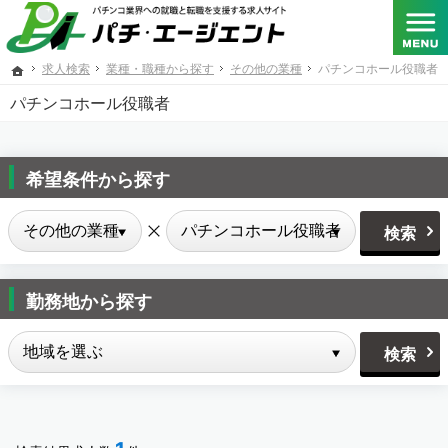
SANKYO･フィールズ･京楽産業.･大一商会･ニューギン･藤商事が共同出資する総合人材サービス
パチンコメーカー、パチスロメーカーをはじめとするパチンコ業界への転職と就職を支援する求人
求人検索
業種・職種から探す
その他の業種
パチンコホール役職者
ホーム
パチンコホール役職者
希望条件から探す
勤務地から探す