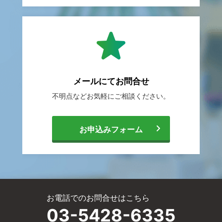
転
職
メールにて
お問合せ
不明点などお気軽に
ご相談ください。
相
[
お申込みフォーム
談
メ
サ
お電話でのお問合せはこちら
ー
03-5428-6335
ー