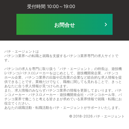
受付時間 10:00～19:00
ル
ビ
お問合せ
に
ス
パチ・エージェントは
パチンコ業界への転職と就職を支援するパチンコ業界専門の求人サイト
で
す。
て
パチンコの求人を専門に取り扱う「パチ・エージェント」の特長は、遊技機
]
(パチンコ/パチスロ)メーカーをはじめとして、遊技機開発企業、パチンコ
ホール企業、パチンコ業界の出版や広告業の企業など総合的な求人情報を提
供できることです。業種だけでなく、職種に関しても見れることで、きっと
]
あなたに合う求人情報が見つけられます。
また、求人情報のみならずパチンコ業界の情報を更新してまいります。パチ
ンコメーカー・パチスロメーカー・遊技機開発会社・パチンコホール等、パ
チンコ業界で働こうと考える皆さまが求めている業界情報で就職・転職にお
役立てください。
あなたの就職活動・転職活動をパチ・エージェントがサポートいたします。
© 2018-2026 パチ・エージェント