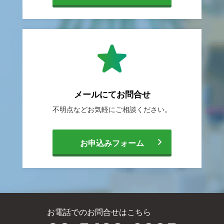
転
職
メールにて
お問合せ
不明点などお気軽に
ご相談ください。
相
[
お申込みフォーム
談
メ
サ
お電話でのお問合せはこちら
ー