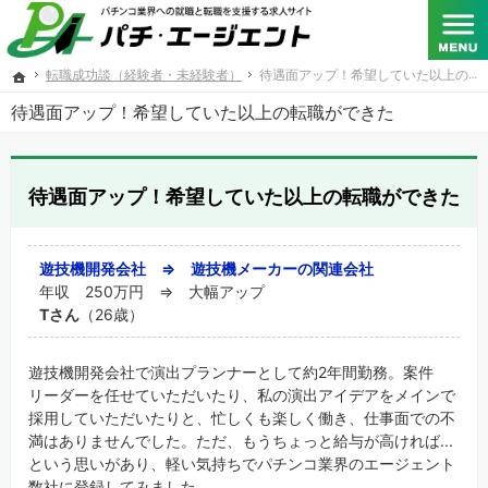
SANKYO･フィールズ･京楽産業.･大一商会･ニューギン･藤商事が共同出資する総合人材サービス
パチンコメーカー、パチスロメーカーをはじめとするパチンコ業界への転職と就職を支援する求人
転職成功談（経験者・未経験者）
待遇面アップ！希望していた以上の転職ができた
ホーム
待遇面アップ！希望していた以上の転職ができた
待遇面アップ！希望していた以上の転職ができた
遊技機開発会社 ⇒ 遊技機メーカーの関連会社
年収 250万円 ⇒ 大幅アップ
Tさん
（26歳）
遊技機開発会社で演出プランナーとして約2年間勤務。案件
リーダーを任せていただいたり、私の演出アイデアをメインで
採用していただいたりと、忙しくも楽しく働き、仕事面での不
満はありませんでした。ただ、もうちょっと給与が高ければ...
という思いがあり、軽い気持ちでパチンコ業界のエージェント
数社に登録してみました。