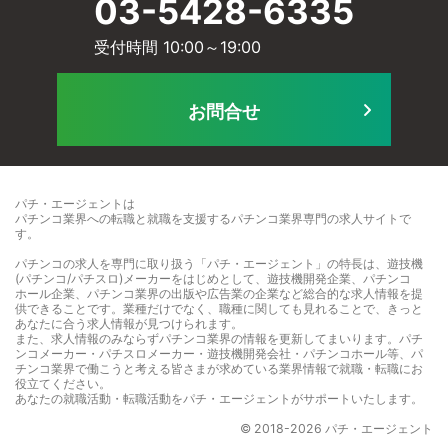
03-5428-6335
ー
受付時間 10:00～19:00
ル
ビ
お問合せ
に
ス
パチ・エージェントは
パチンコ業界への転職と就職を支援するパチンコ業界専門の求人サイト
で
す。
て
パチンコの求人を専門に取り扱う「パチ・エージェント」の特長は、遊技機
]
(パチンコ/パチスロ)メーカーをはじめとして、遊技機開発企業、パチンコ
ホール企業、パチンコ業界の出版や広告業の企業など総合的な求人情報を提
供できることです。業種だけでなく、職種に関しても見れることで、きっと
]
あなたに合う求人情報が見つけられます。
また、求人情報のみならずパチンコ業界の情報を更新してまいります。パチ
ンコメーカー・パチスロメーカー・遊技機開発会社・パチンコホール等、パ
チンコ業界で働こうと考える皆さまが求めている業界情報で就職・転職にお
役立てください。
あなたの就職活動・転職活動をパチ・エージェントがサポートいたします。
© 2018-2026 パチ・エージェント